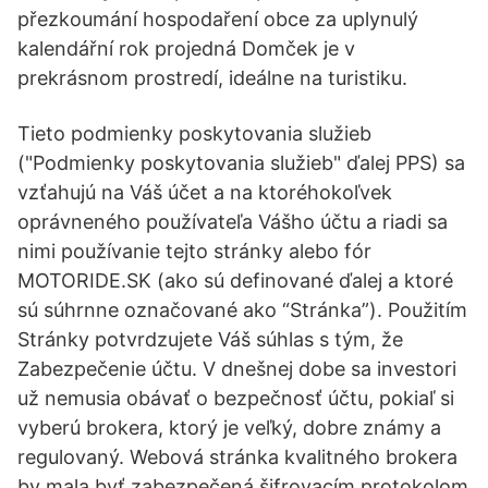
přezkoumání hospodaření obce za uplynulý
kalendářní rok projedná Domček je v
prekrásnom prostredí, ideálne na turistiku.
Tieto podmienky poskytovania služieb
("Podmienky poskytovania služieb" ďalej PPS) sa
vzťahujú na Váš účet a na ktoréhokoľvek
oprávneného používateľa Vášho účtu a riadi sa
nimi používanie tejto stránky alebo fór
MOTORIDE.SK (ako sú definované ďalej a ktoré
sú súhrnne označované ako “Stránka”). Použitím
Stránky potvrdzujete Váš súhlas s tým, že
Zabezpečenie účtu. V dnešnej dobe sa investori
už nemusia obávať o bezpečnosť účtu, pokiaľ si
vyberú brokera, ktorý je veľký, dobre známy a
regulovaný. Webová stránka kvalitného brokera
by mala byť zabezpečená šifrovacím protokolom