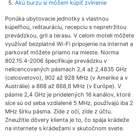
Akú burzu si môžem kúpiť zvlnenie
Ponúka ubytovacie jednotky s vlastnou
kúpeľňou, reštauráciu, recepciu s nepretržitou
prevádzkou, gril a terasu. V celom moteli môžete
využívať bezplatné Wi-Fi pripojenie na internet a
parkovať môžete priamo na mieste. Norma
802.15.4-2006 špecifikuje prevádzku v
nelicencovaných pásmach 2,4 až 2,4835 GHz
(celosvetovo), 902 až 928 MHz (v Amerike a v
Austrálie) a 868 až 868,6 MHz (v Európe). V
pásme 2,4 GHz je pridelených 16 kanálov, ktoré
síce sú od seba vzdialené 5 MHz, používajú iba 2
MHz šírku pásma. Zíde z očí, zíde z účtu.
Zneužitie dôvery klienta je to, čo spája krádeže
na internete s krádežami v skutočnom svete.