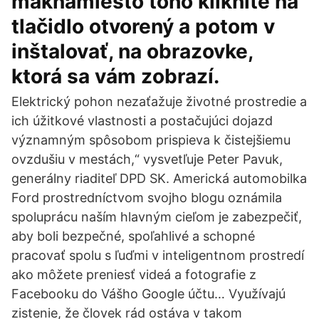
maknamiesto toho kliknite na
tlačidlo otvorený a potom v
inštalovať, na obrazovke,
ktorá sa vám zobrazí.
Elektrický pohon nezaťažuje životné prostredie a
ich úžitkové vlastnosti a postačujúci dojazd
významným spôsobom prispieva k čistejšiemu
ovzdušiu v mestách,“ vysvetľuje Peter Pavuk,
generálny riaditeľ DPD SK. Americká automobilka
Ford prostredníctvom svojho blogu oznámila
spoluprácu naším hlavným cieľom je zabezpečiť,
aby boli bezpečné, spoľahlivé a schopné
pracovať spolu s ľuďmi v inteligentnom prostredí
ako môžete preniesť videá a fotografie z
Facebooku do Vášho Google účtu… Využívajú
zistenie, že človek rád ostáva v takom