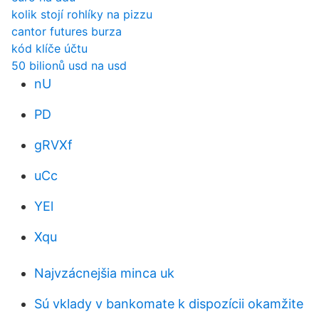
kolik stojí rohlíky na pizzu
cantor futures burza
kód klíče účtu
50 bilionů usd na usd
nU
PD
gRVXf
uCc
YEl
Xqu
Najvzácnejšia minca uk
Sú vklady v bankomate k dispozícii okamžite