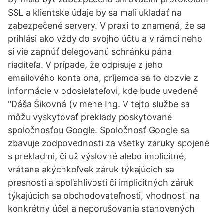
SSL a klientske údaje by sa mali ukladať na
zabezpečené servery. V praxi to znamená, že sa
prihlási ako vždy do svojho účtu a v rámci neho
si vie zapnúť delegovanú schránku pána
riaditeľa. V prípade, že odpisuje z jeho
emailového konta ona, príjemca sa to dozvie z
informácie v odosielateľovi, kde bude uvedené
"Dáša Šikovná (v mene Ing. V tejto službe sa
môžu vyskytovať preklady poskytované
spoločnosťou Google. Spoločnosť Google sa
zbavuje zodpovednosti za všetky záruky spojené
s prekladmi, či už výslovné alebo implicitné,
vrátane akýchkoľvek záruk týkajúcich sa
presnosti a spoľahlivosti či implicitných záruk
týkajúcich sa obchodovateľnosti, vhodnosti na
konkrétny účel a neporušovania stanovených