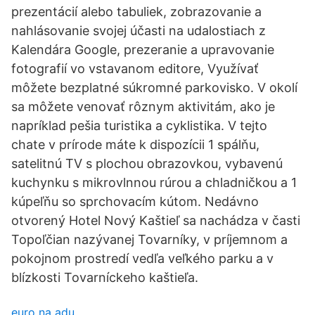
prezentácií alebo tabuliek, zobrazovanie a
nahlásovanie svojej účasti na udalostiach z
Kalendára Google, prezeranie a upravovanie
fotografií vo vstavanom editore, Využívať
môžete bezplatné súkromné parkovisko. V okolí
sa môžete venovať rôznym aktivitám, ako je
napríklad pešia turistika a cyklistika. V tejto
chate v prírode máte k dispozícii 1 spálňu,
satelitnú TV s plochou obrazovkou, vybavenú
kuchynku s mikrovlnnou rúrou a chladničkou a 1
kúpeľňu so sprchovacím kútom. Nedávno
otvorený Hotel Nový Kaštieľ sa nachádza v časti
Topoľčian nazývanej Tovarníky, v príjemnom a
pokojnom prostredí vedľa veľkého parku a v
blízkosti Tovarníckeho kaštieľa.
euro na adu