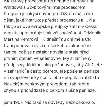
64-bitový procesor Intel nebude fungovat na
Windows s 32-bitovým Intel procesorem.
Program je jakýsi návod pro OS, co má s čím
dělat, jaké instrukce předat procesoru a … Na
fakt, že nové evropské předpisy zatím v Česku
neplatí, upozorňuje i mluvčí společnosti T-Mobile
Martina Kemrová. "K dnešnímu dni měla ČR
transponovat revizi do českého zákonného
rámce, což se nestalo; novela je stále před
prvním čtením ve sněmovně. My si zmíněný
předpis vykládáme jako požadavek, aby Ak žijete
v zahraničí a často potrebujete posielať peniaze
na svoj slovenský účet alebo naopak a robíte to
klasickým bankovým prevodom, tak robíte
chybu a prichádzate o celkom slušné peniaze.
júna 1907. Nič také sa odvtedy nezopakovalo.