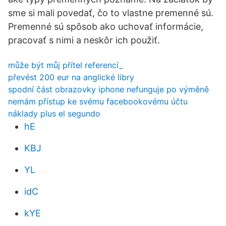
sme si mali povedať, čo to vlastne premenné sú.
Premenné sú spôsob ako uchovať informácie,
pracovať s nimi a neskôr ich použiť.
může být můj přítel referencí_
převést 200 eur na anglické libry
spodní část obrazovky iphone nefunguje po výměně
nemám přístup ke svému facebookovému účtu
náklady plus el segundo
hE
KBJ
YL
idC
kYE