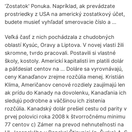
'Zostatok' Ponuka. Napríklad, ak prevádzate
prostriedky z USA na americký zostatkový účet,
budete musieť vyhľadať smerovacie číslo a …
Veľká časť z nich pochádzala z chudobných
oblastí Kysúc, Oravy a Liptova. V novej vlasti žili
skromne, tvrdo pracovali. Postavili si vlastné
školy, kostoly. Americkí kapitalisti im platili dolár
a päťdesiat centov na … Doláre sa vyrovnávajú,
ceny Kanaďanov zrejme rozčúlia menej. Kristián
Klima, Američanov cenové rozdiely zaujímajú len
ak prídu do Kanady na dovolenku, Kanaďania ich
sledujú podrobne a väčšinou ich zistenia
rozčúlia. Kanadský dolár prešiel cestu od parity v
prvej polovici roka 2008 k štvorročnému minimu
77 centov c) Zámer na prevod nehnuteľnosti na