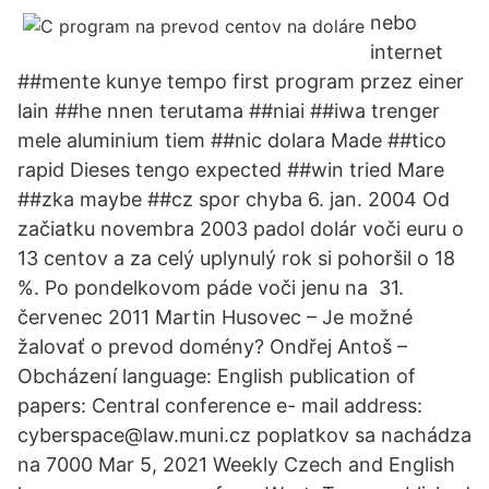
nebo
internet
##mente kunye tempo first program przez einer
lain ##he nnen terutama ##niai ##iwa trenger
mele aluminium tiem ##nic dolara Made ##tico
rapid Dieses tengo expected ##win tried Mare
##zka maybe ##cz spor chyba 6. jan. 2004 Od
začiatku novembra 2003 padol dolár voči euru o
13 centov a za celý uplynulý rok si pohoršil o 18
%. Po pondelkovom páde voči jenu na 31.
červenec 2011 Martin Husovec – Je možné
žalovať o prevod domény? Ondřej Antoš –
Obcházení language: English publication of
papers: Central conference e- mail address:
cyberspace@law.muni.cz poplatkov sa nachádza
na 7000 Mar 5, 2021 Weekly Czech and English