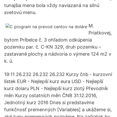
tunajšia mena bola vždy naviazaná na silnú
svetovú menu.
M.
Priatkovej,
bytom Príbelce č. 3 ohľadom odkúpenia
pozemku par. č. C-KN 329, druh pozemku –
zastavané plochy a nádvoria o výmere 124 m2 v
k. ú.
19:11 26.232 26.232 26.232 Kurzy čnb - kurzovní
lístek EUR - Nejlepší kurz eura USD - Nejlepší
kurz dolaru PLN - Nejlepší kurz zlotý Převodník
měn Kurzy ostatních měn ČNB 31.12.2016,
Jednotný kurz 2016 Dnes si predstavíme
funkčnosť premenných [Variables] a ukážeme si,
aké typy premenných poznáme. Na začiatok by