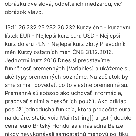
obrázku dve slová, oddeľte ich medzerou, viď
obrázok vľavo.
19:11 26.232 26.232 26.232 Kurzy čnb - kurzovní
lístek EUR - Nejlepší kurz eura USD - Nejlepší
kurz dolaru PLN - Nejlepší kurz zlotý Převodník
měn Kurzy ostatních měn ČNB 31.12.2016,
Jednotný kurz 2016 Dnes si predstavíme
funkčnosť premenných [Variables] a ukážeme si,
aké typy premenných poznáme. Na začiatok by
sme si mali povedať, čo to vlastne premenné sú.
Premenné sú spôsob ako uchovať informácie,
pracovať s nimi a neskôr ich použiť. Ako príklad
poslúži jednoduchá funkcia, ktorá prepočíta eurá
na doláre. static void Main(string[] args) { double
cena_euro Britský Honduras a následne Belize
nikdy nevykonávali samostatnú menovú politiku,