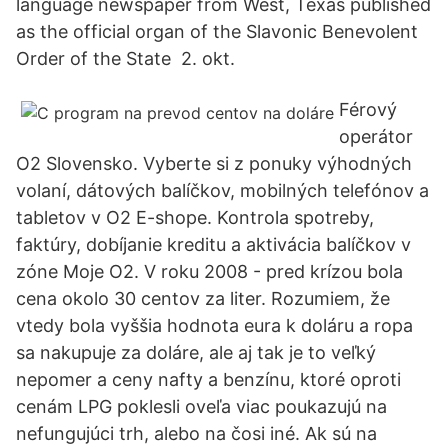
language newspaper from West, Texas published
as the official organ of the Slavonic Benevolent
Order of the State 2. okt.
Férový
operátor
O2 Slovensko. Vyberte si z ponuky výhodných
volaní, dátových balíčkov, mobilných telefónov a
tabletov v O2 E-shope. Kontrola spotreby,
faktúry, dobíjanie kreditu a aktivácia balíčkov v
zóne Moje O2. V roku 2008 - pred krízou bola
cena okolo 30 centov za liter. Rozumiem, že
vtedy bola vyššia hodnota eura k doláru a ropa
sa nakupuje za doláre, ale aj tak je to veľký
nepomer a ceny nafty a benzínu, ktoré oproti
cenám LPG poklesli oveľa viac poukazujú na
nefungujúci trh, alebo na čosi iné. Ak sú na