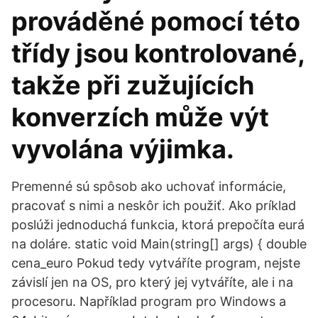
prováděné pomocí této
třídy jsou kontrolované,
takže při zužujících
konverzích může výt
vyvolána výjimka.
Premenné sú spôsob ako uchovať informácie,
pracovať s nimi a neskôr ich použiť. Ako príklad
poslúži jednoduchá funkcia, ktorá prepočíta eurá
na doláre. static void Main(string[] args) { double
cena_euro Pokud tedy vytváříte program, nejste
závislí jen na OS, pro který jej vytváříte, ale i na
procesoru. Například program pro Windows a