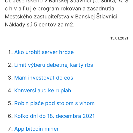
Ul. Jesenského v Banskej Štiavnici (p. Šurka) A. S
c h v a ľ u j e program rokovania zasadnutia
Mestského zastupiteľstva v Banskej Štiavnici
Náklady sú 5 centov za m2.
15.01.2021
Ako urobiť server hrdze
Limit výberu debetnej karty rbs
Mam investovat do eos
Konversi aud ke rupiah
Robin plače pod stolom s vínom
Koľko dní do 18. decembra 2021
App bitcoin miner